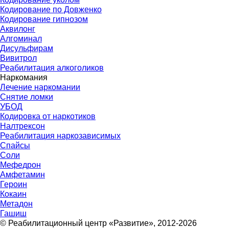
Кодирование по Довженко
Кодирование гипнозом
Аквилонг
Алгоминал
Дисульфирам
Вивитрол
Реабилитация алкоголиков
Наркомания
Лечение наркомании
Снятие ломки
УБОД
Кодировка от наркотиков
Налтрексон
Реабилитация наркозависимых
Спайсы
Соли
Мефедрон
Амфетамин
Героин
Кокаин
Метадон
Гашиш
© Реабилитационный центр «Развитие», 2012-2026