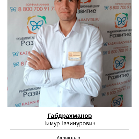
Габдрахманов
Тимур Газинурович
Аддиктолог