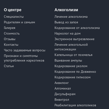
О центре
Алкоголизм
Специалисты
Лечение алкоголизма
Родителям и семьям
Вывод из запоя
Галерея
Кодирование от алкоголизма
Стоимость
Нарколог на дом
Отзывы
Экстренное вытрезвление
Контакты
Лечение алкогольной
интоксикации
Часто задаваемые вопросы
Капельница от похмелья
Признаки и симптомы
употребления наркотиков
Вшивание ампулы
Статьи
Кодирование уколом
Кодирование по Довженко
Кодирование гипнозом
Аквилонг
Алгоминал
Дисульфирам
Вивитрол
Реабилитация алкоголиков