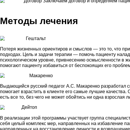
Договор
Заключаем договор и определяем пацие
Методы лечения
Гештальт
Потеря жизненных ориентиров и смыслов — это то, что пр
подходах. Цель и задачи терапии — помочь пациенту нала
психологическом уровне, привнесению осмысленности в ж
помогают пациенту избавиться от беспокоящих его проблем
Макаренко
Выдающийся русский педагог А.С. Макаренко разработал си
помогает взрастить в клиенте его самые лучшие качества. 
есть все то, без чего не может обойтись ни одна взросла
Дейтоп
В реализации этой программы участвует группа специалист
себя целый комплекс мер, направленных на избавление па
направленных на восстановление личности и возвращение в