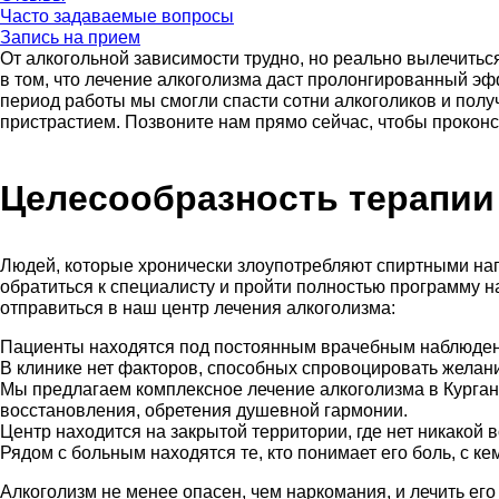
Часто задаваемые вопросы
Запись на прием
От алкогольной зависимости трудно, но реально вылечить
в том, что лечение алкоголизма даст пролонгированный эф
период работы мы смогли спасти сотни алкоголиков и полу
пристрастием. Позвоните нам прямо сейчас, чтобы проконсу
Целесообразность терапии
Людей, которые хронически злоупотребляют спиртными напитк
обратиться к специалисту и пройти полностью программу н
отправиться в наш центр лечения алкоголизма:
Пациенты находятся под постоянным врачебным наблюдени
В клинике нет факторов, способных спровоцировать желание
Мы предлагаем комплексное лечение алкоголизма в Кургане
восстановления, обретения душевной гармонии.
Центр находится на закрытой территории, где нет никакой 
Рядом с больным находятся те, кто понимает его боль, с к
Алкоголизм не менее опасен, чем наркомания, и лечить его