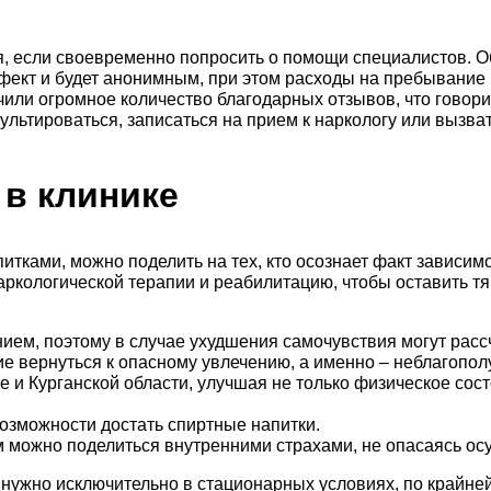
ся, если своевременно попросить о помощи специалистов.
фект и будет анонимным, при этом расходы на пребывание 
чили огромное количество благодарных отзывов, что говор
льтироваться, записаться на прием к наркологу или вызват
 в клинике
ами, можно поделить на тех, кто осознает факт зависимости
аркологической терапии и реабилитацию, чтобы оставить тя
ем, поэтому в случае ухудшения самочувствия могут расс
 вернуться к опасному увлечению, а именно – неблагополуч
 и Курганской области, улучшая не только физическое сост
возможности достать спиртные напитки.
ем можно поделиться внутренними страхами, не опасаясь ос
 нужно исключительно в стационарных условиях, по крайней