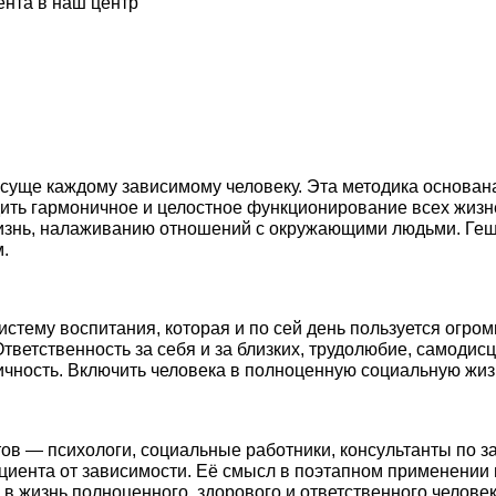
нта в наш центр
исуще каждому зависимому человеку. Эта методика основа
дить гармоничное и целостное функционирование всех жизн
изнь, налаживанию отношений с окружающими людьми. Геш
.
стему воспитания, которая и по сей день пользуется огро
Ответственность за себя и за близких, трудолюбие, самодис
я личность. Включить человека в полноценную социальную ж
ов — психологи, социальные работники, консультанты по з
циента от зависимости. Её смысл в поэтапном применении 
 жизнь полноценного, здорового и ответственного человек