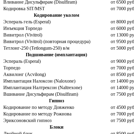
Вливаине Дисульфирам (Disulfiram)
от 6500 руб
Кодировка SIT/MST
от 7000 руб
Кодирование уколом
Эспераль гель (Esperal)
от 8000 руб
Инъекция Торпедо
от 6000 руб
Вивитрол (Vivitrol)
от 13000 ру
Вивитрол (Vivitrol) (повторная процедура)
от 9500 руб
Тетлонг-250 (Tetlongum-250) в/м
от 5000 руб
Подшивание (имплантация)
Эспераль (Esperal)
от 9000 руб
Торпедо
от 7000 руб
Аквилонг (Acvilong)
от 8500 руб
Имплантация Налоксон (Naloxone)
от 14000 ру
Имплантация Налтрексон (Naltrexone)
от 14000 ру
Вшивание Дисульфирам (Disulfiram)
от 7500 руб
Гипноз
Кодирование по методу Довженко
от 4500 руб
Кодирование по методу Рожнова
от 7000 руб
Эриксоновский гипноз
от 7500 руб
Блоки
Двойной блок
от 8500 руб