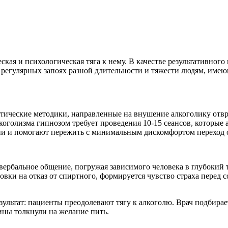
кая и психологическая тяга к нему. В качестве результативного
и регулярных запоях разной длительности и тяжести людям, им
ические методики, направленные на внушение алкоголику отвр
лкоголизма гипнозом требует проведения 10-15 сеансов, которы
и и помогают пережить с минимальным дискомфортом переход от
ербальное общение, погружая зависимого человека в глубокий 
вки на отказ от спиртного, формируется чувство страха перед 
ультат: пациенты преодолевают тягу к алкоголю. Врач подбирае
ины толкнули на желание пить.