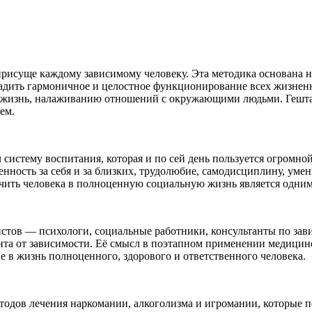
присуще каждому зависимому человеку. Эта методика основана 
ладить гармоничное и целостное функционирование всех жизненн
 жизнь, налаживанию отношений с окружающими людьми. Гешта
ем.
систему воспитания, которая и по сей день пользуется огромно
енность за себя и за близких, трудолюбие, самодисциплину, умени
лючить человека в полноценную социальную жизнь является одни
истов — психологи, социальные работники, консультанты по зав
нта от зависимости. Её смысл в поэтапном применении медицин
 в жизнь полноценного, здорового и ответственного человека.
одов лечения наркомании, алкоголизма и игромании, которые п